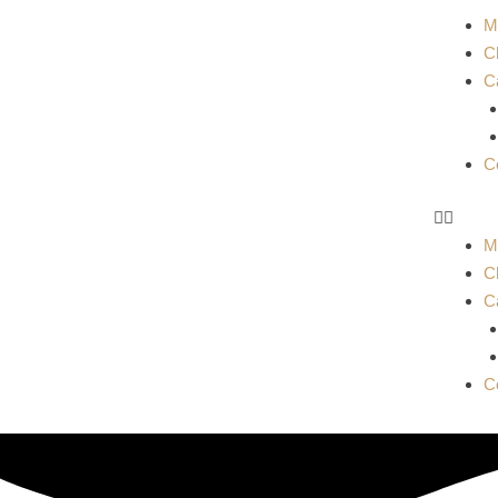
M
C
Ca
Co
M
C
Ca
Co