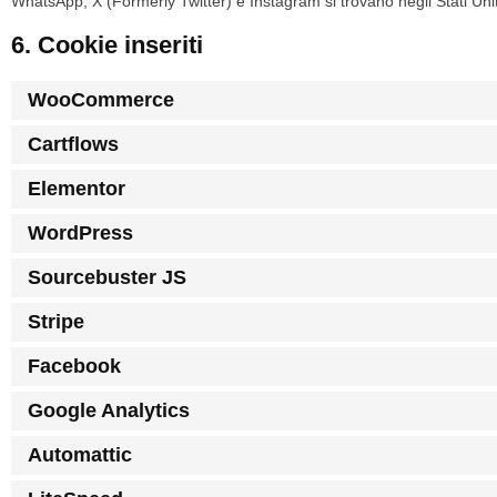
WhatsApp, X (Formerly Twitter) e Instagram si trovano negli Stati Unit
6. Cookie inseriti
WooCommerce
Cartflows
Elementor
WordPress
Sourcebuster JS
Stripe
Facebook
Google Analytics
Automattic