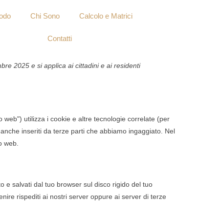
odo
Chi Sono
Calcolo e Matrici
Contatti
Consent
Consent
Consent
Consent
Consent
Consent
Consent
Consent
Consent
Consent
Consent
Consent
Consent
Consent
Consent
Consent
Consent
bre 2025 e si applica ai cittadini e ai residenti
to
to
to
to
to
to
to
to
to
to
to
to
to
to
to
to
to
service
service
service
service
service
service
service
service
service
service
service
service
service
service
service
service
service
woocommerce
cartflows
elementor
wordpress
sourcebuster-
stripe
facebook
google-
automattic
litespeed
wordfence
google-
vimeo
twitter
whatsapp
complianz
varie
js
analytics
fonts
to web") utilizza i cookie e altre tecnologie correlate (per
 anche inseriti da terze parti che abbiamo ingaggiato. Nel
to web.
o e salvati dal tuo browser sul disco rigido del tuo
nire rispediti ai nostri server oppure ai server di terze