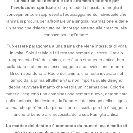
La matrice del destino è uno strumento potente per
l’evoluzione spirituale
, che precede la nascita, o meglio il
concepimento, e rappresenta l’equipaggiamento individuale che
l’anima si procura per affrontare una singola incarnazione e darle
un senso che risiede tutto nell’incoraggiamento alla crescita, alla
conoscenza e all’amore.
Può essere paragonata a una trama che viene intessuta di volta
in volta. Solo il telaio e i fili restano sempre gli stessi. Il telaio
rappresenta l’età dell’anima, che è uno strumento antico, ben
collaudato e al tempo stesso soggetto a un’evoluzione, mentre i
fili corrispondono al Ruolo dell’anima, che resta invariato nel
tempo dalla prima all’ultima vita, non importa quale disegno
debba ravvivare il manto che vestirà un’incarnazione. Colori e
materiali seguono una combinazione sempre nuova, determinata
dalla fantasia, dai desideri, dall’amore e dai bisogni della singola
anima, che però non ha piena libertà di scelta perché è soggetta
anche al bene e alle necessità della sua Famiglia antica.
La matrice del destino è composta da numeri, ma è molto di
più di una semplice somma
. Ogni numero rappresenta