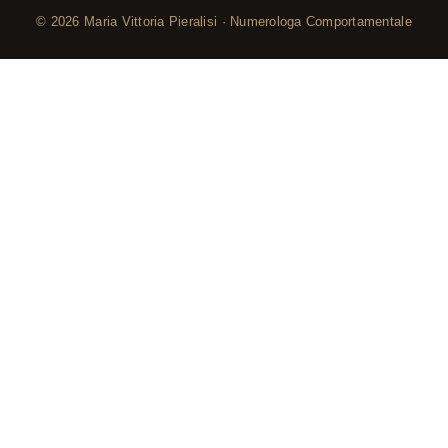
© 2026 Maria Vittoria Pieralisi · Numerologa Comportamentale