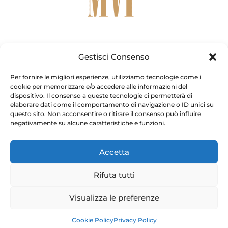
Metodo
Chi Sono
Calcolo e Matrici
Contatti
Gestisci Consenso
Per fornire le migliori esperienze, utilizziamo tecnologie come i
F
T
I
Y
W
cookie per memorizzare e/o accedere alle informazioni del
a
w
n
o
h
dispositivo. Il consenso a queste tecnologie ci permetterà di
c
i
s
u
a
e
t
t
t
t
elaborare dati come il comportamento di navigazione o ID unici su
b
t
a
u
s
Copyright © [current_year] – Pieralisi Maria Vittoria. Tutti i
questo sito. Non acconsentire o ritirare il consenso può influire
o
e
g
b
a
negativamente su alcune caratteristiche e funzioni.
diritti riservati.
o
r
r
e
p
k
a
p
-
m
f
Accetta
Pieralisi Maria Vittoria – Via Genova, 10 – Fiano Romano
(RM) – 00065
Rifuta tutti
C.F. PRLMVT69B66H501A – P.IVA 17130191004
Visualizza le preferenze
Privacy Policy
|
Cookie Policy
|
Termini e Condizioni
Cookie Policy
Privacy Policy