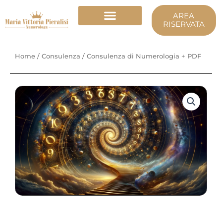
Vai
AREA
al
RISERVATA
contenuto
Home
/
Consulenza
/ Consulenza di Numerologia + PDF