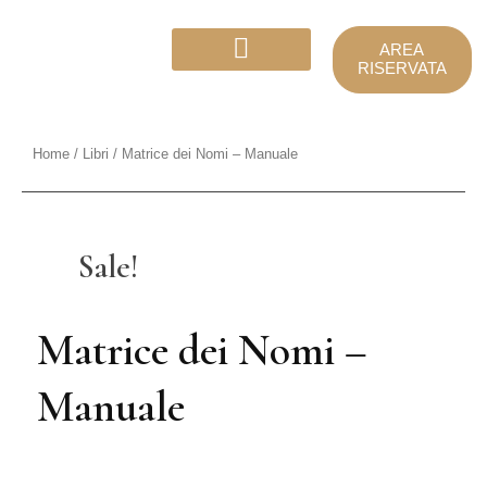
Vai
al
AREA
contenuto
RISERVATA
Calcolo e Matrici
Home
/
Libri
/ Matrice dei Nomi – Manuale
Sale!
Matrice dei Nomi –
Manuale