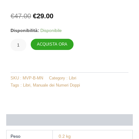
Il
Il
€
47.00
€
29.00
prezzo
prezzo
originale
attuale
Matrice
Disponibilità:
Disponibile
era:
è:
dei
€47.00.
€29.00.
Nomi
ACQUISTA ORA
-
Manuale
quantità
SKU :
MVP-B-MN
Category :
Libri
Tags :
Libri
,
Manuale dei Numeri Doppi
Informazioni aggiuntive
Peso
0.2 kg