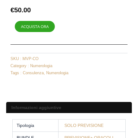
€
50.00
Oracoli
ACQUISTA ORA
della
Coppia
(Solo
Oracoli)
SKU :
MVP-CO
quantità
Category :
Numerologia
Tags :
Consulenza
,
Numerologia
Informazioni aggiuntive
Tipologia
SOLO PREVISIONE
BUNDLE
PREVISIONE+ ORACOLI