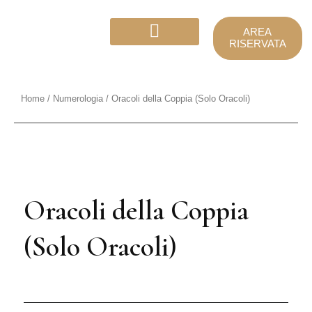
Vai
al
AREA
contenuto
RISERVATA
Calcolo e Matrici
Home
/
Numerologia
/ Oracoli della Coppia (Solo Oracoli)
Oracoli della Coppia
(Solo Oracoli)