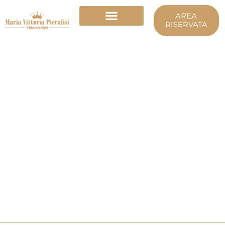
Vai
AREA
al
RISERVATA
contenuto