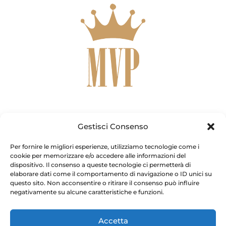
Metodo
Chi Sono
Calcolo e Matrici
Contatti
Gestisci Consenso
Per fornire le migliori esperienze, utilizziamo tecnologie come i
F
T
I
Y
W
cookie per memorizzare e/o accedere alle informazioni del
a
w
n
o
h
dispositivo. Il consenso a queste tecnologie ci permetterà di
c
i
s
u
a
e
t
t
t
t
elaborare dati come il comportamento di navigazione o ID unici su
b
t
a
u
s
Copyright © [current_year] – Pieralisi Maria Vittoria. Tutti i
questo sito. Non acconsentire o ritirare il consenso può influire
o
e
g
b
a
negativamente su alcune caratteristiche e funzioni.
diritti riservati.
o
r
r
e
p
k
a
p
-
m
f
Accetta
Pieralisi Maria Vittoria – Via Genova, 10 – Fiano Romano