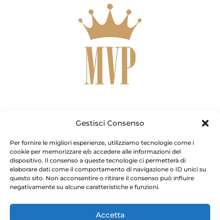
Metodo
Chi Sono
Calcolo e Matrici
Contatti
Gestisci Consenso
Per fornire le migliori esperienze, utilizziamo tecnologie come i
F
T
I
Y
W
cookie per memorizzare e/o accedere alle informazioni del
a
w
n
o
h
dispositivo. Il consenso a queste tecnologie ci permetterà di
c
i
s
u
a
e
t
t
t
t
elaborare dati come il comportamento di navigazione o ID unici su
b
t
a
u
s
Copyright © [current_year] – Pieralisi Maria Vittoria. Tutti i
questo sito. Non acconsentire o ritirare il consenso può influire
o
e
g
b
a
negativamente su alcune caratteristiche e funzioni.
diritti riservati.
o
r
r
e
p
k
a
p
-
m
f
Accetta
Pieralisi Maria Vittoria – Via Genova, 10 – Fiano Romano (RM) –